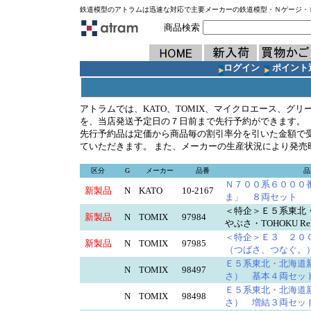
鉄道模型のアトラムは迅速な対応で主要メーカーの鉄道模型・Ｎゲージ・
商品検索
ログイン
ポイント
アトラムでは、KATO、TOMIX、マイクロエース、グ
を、当店発送予定日の７日前まで先行予約ができます。
先行予約品は定価から商品毎の割引率分を引いた金額で
ていただきます。 また、メーカーの生産状況により発売
区分
G
メーカー
品番
品
Ｎ７００系６０００
新製品
N
KATO
10-2167
ま」 ８両セット
＜特企＞Ｅ５系東北
新製品
N
TOMIX
97984
やぶさ・TOHOKU 
＜特企＞Ｅ３ ２０
新製品
N
TOMIX
97985
（つばさ、つなぐ
Ｅ５系東北・北海道
N
TOMIX
98497
さ） 基本４両セ
Ｅ５系東北・北海道
N
TOMIX
98498
さ） 増結３両セ