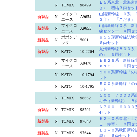
Ｅ５系東北・北海道
N
TOMIX
98499
さ） 増結３両セ
マイクロ
山陽新幹線 ０系 
新製品
N
A9654
エース
３年） 「こだま
マイクロ
山陽新幹線０系 新
新製品
N
A9655
エース
練センター ４両
ポポンデ
９５５形新幹線試験
新製品
N
5001
ッタ
６両セット
九州新幹線８００系
新製品
N
KATO
10-2264
め」 ６両セット
マイクロ
Ｅ９２６系 新幹線
N
A8470
エース
ａｓｔ－ｉ ６両
５００系新幹線「の
N
KATO
10-1794
ット
５００系新幹線「の
N
KATO
10-1795
ット
５００ ７０００系
N
TOMIX
98662
キティ新幹線） 
Ｎ７００－６０００
新製品
N
TOMIX
98791
セット
Ｅ２－０系東北・上
新製品
N
TOMIX
97643
こ・赤帯） ８両
Ｅ３－０系秋田新幹
新製品
N
TOMIX
97644
型） ６両セット