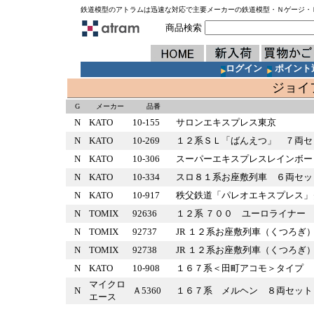
鉄道模型のアトラムは迅速な対応で主要メーカーの鉄道模型・Ｎゲージ・
商品検索
ログイン
ポイント
ジョイ
G
メーカー
品番
N
KATO
10-155
サロンエキスプレス東京
N
KATO
10-269
１２系ＳＬ「ばんえつ」 ７両
N
KATO
10-306
スーパーエキスプレスレイン
N
KATO
10-334
スロ８１系お座敷列車 ６両セ
N
KATO
10-917
秩父鉄道「パレオエキスプレス
N
TOMIX
92636
１２系 ７００ ユーロライナ
N
TOMIX
92737
JR １２系お座敷列車（くつろ
N
TOMIX
92738
JR １２系お座敷列車（くつろ
N
KATO
10-908
１６７系＜田町アコモ＞タイプ 
マイクロ
N
Ａ5360
１６７系 メルヘン ８両セッ
エース