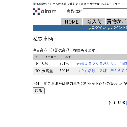
鉄道模型のアトラムは迅速な対応で主要メーカーの鉄道模型・Ｎゲージ・
商品検索
ログイン
ポイント
私鉄車輌
注目商品・話題の商品、在庫あります。
G
メーカー
品番
N
GM
30176
南海１００００系サザン（旧
HO
天賞堂
52016
（Ｐ）名鉄 ２灯 デキ６
※M： 動力車または動力車を含むセット商品の場合は○
(C) 1998