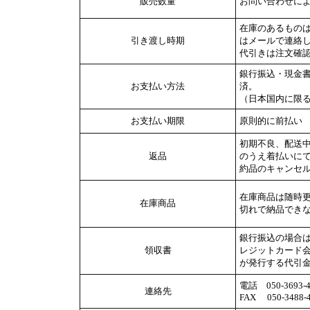
販売数量
お問い合わせに
在庫のあるもの
引き渡し時期
はメールで連絡し
代引きは注文確
銀行振込・現金
お支払い方法
済。
（日本国内に限
お支払い期限
原則的に前払い
初期不良、配送
返品
のうえ着払いに
約品のキャンセ
在庫商品は随時
在庫商品
切れで納品でき
銀行振込の場合
領収書
レジットカード
が発行する代引
電話 050-3693-4
連絡先
FAX 050-3488-